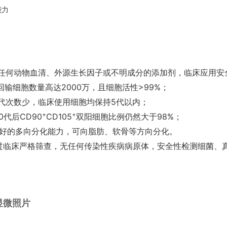
能力
任何动物血清、外源生长因子或不明成分的添加剂，临床应用安
次回输细胞数量高达2000万，且细胞活性>99%；
代次数少，临床使用细胞均保持5代以内；
+
+
0代后CD90
CD105
双阳细胞比例仍然大于98%；
较好的多向分化能力，可向脂肪、软骨等方向分化。
过临床严格筛查，无任何传染性疾病病原体，安全性检测细菌、
显微照片