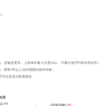
测；
确，灵敏度更高，上样体积最小仅需
10μL
，可极大地节约样本和试剂；
员，拥有
5
年以上流式细胞仪操作经验；
即可出具流式检测报告。
检测