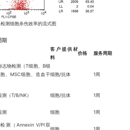
法检测细胞杀伤效率的流式图
周期
客户提供材
价格
服务周期
料
标志物检测（
T
细胞、
B
细
细胞、
MSC
细胞、造血干
细胞
/
抗体
1
周
检测（
T/B/NK
）
细胞
/
抗体
1
周
检测
细胞
1
周
亡检测（
Annexin V/PI
双
细胞
1
周