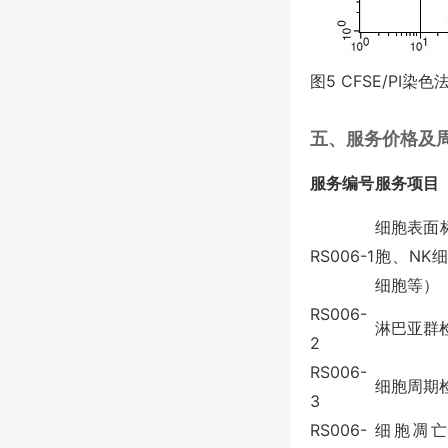
图
5 CFSE/PI
染色
五、
服务价格及
服务编号
服务项目
细胞表面
RS006-1
胞、
NK
细胞等）
RS006-
淋巴亚群
2
RS006-
细胞周期
3
RS006-
细胞凋