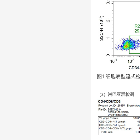
图
1
细胞表型流式
（
2
）淋巴亚群检测